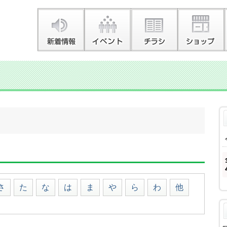
さ
た
な
は
ま
や
ら
わ
他