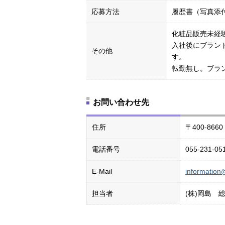
応募方法
履歴書（写真添
化粧品販売未経
入社後にブラン
その他
す。
転勤無し。ブラ
お問い合わせ先
住所
〒400-866
電話番号
055-231-
E-Mail
information
担当者
(株)岡島 