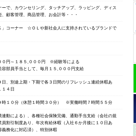
ナーで、カウンセリング、タッチアップ、ラッピング、ディス
売、顧客管理、商品管理、お会計等・・・
Ｋ」コーナー ☆ＯＬや新社会人に支持されているブランドで
００円～１８５,０００円 ※経験等による
美容部員手当として、毎月１５,０００円支給
９日、別途上期・下期で各３日間のリフレッシュ連続休暇あ
１１４日
９時１０分（休憩１時間３０分） ※実働時間７時間５５分
績連動による）、各種社会保険完備、通勤手当支給（会社の規
業員割引制度あり、年次有給休暇（入社６か月後に１０日あ
得義務化に対応済）、特別休暇