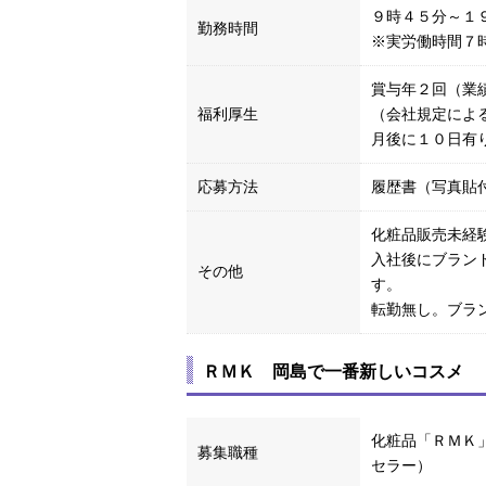
９時４５分～１
勤務時間
※実労働時間７
賞与年２回（業
福利厚生
（会社規定によ
月後に１０日有
応募方法
履歴書（写真貼
化粧品販売未経
入社後にブラン
その他
す。
転勤無し。ブラ
ＲＭＫ 岡島で一番新しいコスメ 
化粧品「ＲＭＫ
募集職種
セラー）