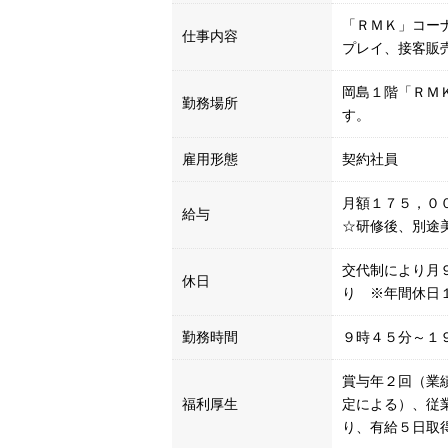
「ＲＭＫ」コー
仕事内容
プレイ、接客販
岡島１階「ＲＭ
勤務場所
す。
雇用形態
契約社員
月額１７５，０
給与
☆研修後、別途
交代制により月
休日
り ※年間休日
勤務時間
９時４５分～１
賞与年２回（業
福利厚生
定による）、従
り、有給５日取