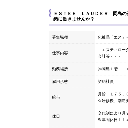
ＥＳＴＥＥ ＬＡＵＤＥＲ 岡島の
緒に働きませんか？
募集職種
化粧品「エステ
「エスティロー
仕事内容
会計等・・・
勤務場所
㈱岡島１階 「
雇用形態
契約社員
月給 １７５，
給与
☆研修後、別途
交代制により月
休日
※年間休日１１