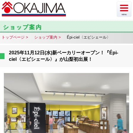
MENU
新着情報
ショップ案内
トップページ
ショップ案内
Épi-ciel〈エピシェール〉
イベント
チラシ・カタログ
2025年11月12日(水)新ベーカリーオープン！『Épi-
ciel〈エピシェール〉』が山梨初出展！
ショップ案内
フロア案内
駐車場情報
アクセス