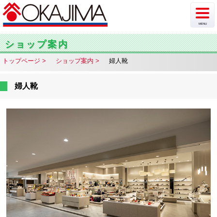
MENU
新着情報
ショップ案内
トップページ
ショップ案内
婦人靴
イベント
チラシ・カタログ
婦人靴
ショップ案内
フロア案内
駐車場情報
アクセス