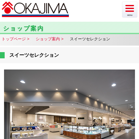
MENU
新着情報
ショップ案内
トップページ
ショップ案内
スイーツセレクション
イベント
チラシ・カタログ
スイーツセレクション
ショップ案内
フロア案内
駐車場情報
アクセス