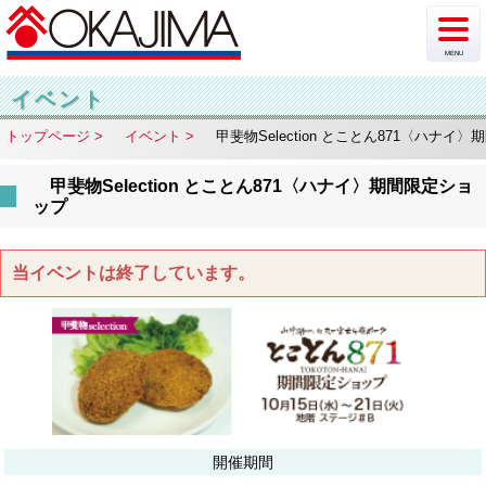
MENU
新着情報
イベント
トップページ
イベント
甲斐物Selection とことん871〈ハナイ
イベント
甲斐物Selection とことん871〈ハナイ〉期間限定ショ
チラシ・カタログ
ップ
ショップ案内
当イベントは終了しています。
フロア案内
駐車場情報
アクセス
開催期間